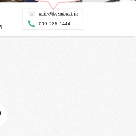
unify@kg-adjust.jp
mail
tell
099-286-1444
内
求人情報
一般の求人情報
の