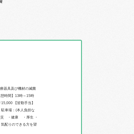
報
診療器具及び機材の滅菌
【休憩時間】13時～15時
15,000 【皆勤手当】
 可：駐車場：(本人負担な
労災 ・健康 ・厚生 ・
、気配りのできる方を望