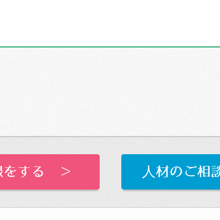
録をする ＞
人材のご相