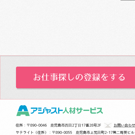
お仕事探しの登録をする 
アジャスト人材サ
住所：〒890-0046 鹿児島市西田2丁目17番28号2F
お問い合わせ：un
mail
サテライト（住所）：〒890-0055 鹿児島市上荒田町2-17第二育英ビル