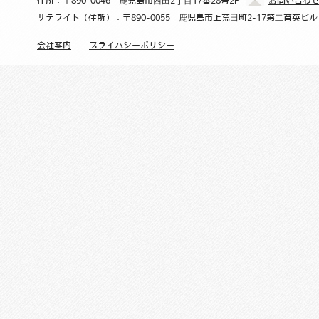
住所：〒890-0046 鹿児島市西田2丁目17番28号2F
お問い合わせ：un
mail
サテライト（住所）：〒890-0055 鹿児島市上荒田町2-17第二育英ビル
会社案内
プライバシーポリシー